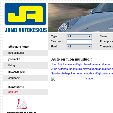
Type:
Make:
Year from:
From price
Fuel:
Transmiss
Sõidukite müük
hetkel müügil
Auto on juba müüdud !
järelmaks
Juno Autokeskus müügis olevad kasutatud autod
liising
Juno Autokeskus müügis olevad kasutatud autod 
maaklerimüük
Suurim piltidega kasutatud autode müügikuulutu
ostusoov
Kontaktinfo
asukoht