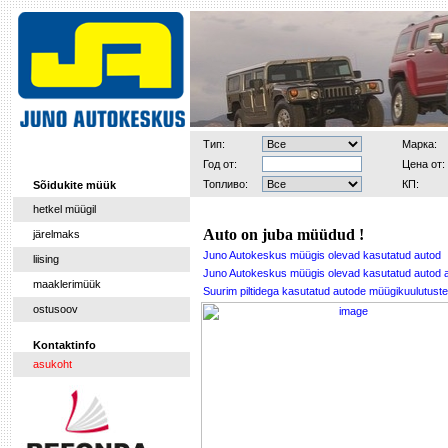
Тип:
Марка:
Год от:
Цена от:
Топливо:
КП:
Sõidukite müük
hetkel müügil
Auto on juba müüdud !
järelmaks
Juno Autokeskus müügis olevad kasutatud autod
liising
Juno Autokeskus müügis olevad kasutatud autod 
maaklerimüük
Suurim piltidega kasutatud autode müügikuulutu
ostusoov
Kontaktinfo
asukoht