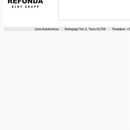
Juno Autokeskus
Rehepapi Tee 2, Tartu 61709
Телефон: +3