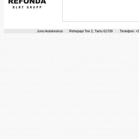
Juno Autokeskus
Rehepapi Tee 2, Tartu 61709
Телефон: +3