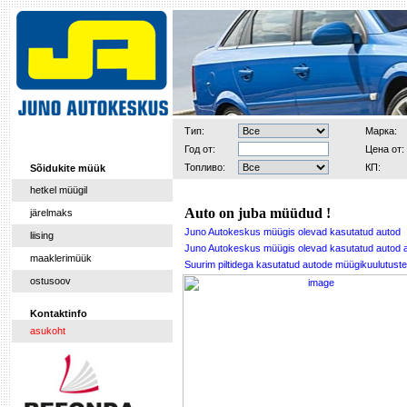
Тип:
Марка:
Год от:
Цена от:
Топливо:
КП:
Sõidukite müük
hetkel müügil
Auto on juba müüdud !
järelmaks
Juno Autokeskus müügis olevad kasutatud autod
liising
Juno Autokeskus müügis olevad kasutatud autod 
maaklerimüük
Suurim piltidega kasutatud autode müügikuulutu
ostusoov
Kontaktinfo
asukoht