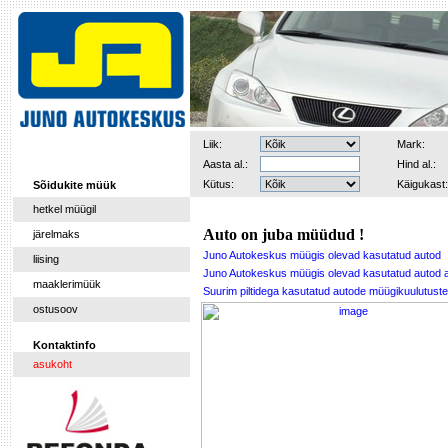
Liik:
Mark:
Aasta al.:
Hind al.:
Kütus:
Käigukast:
Sõidukite müük
hetkel müügil
Auto on juba müüdud !
järelmaks
Juno Autokeskus müügis olevad kasutatud autod
liising
Juno Autokeskus müügis olevad kasutatud autod 
maaklerimüük
Suurim piltidega kasutatud autode müügikuulutu
ostusoov
Kontaktinfo
asukoht