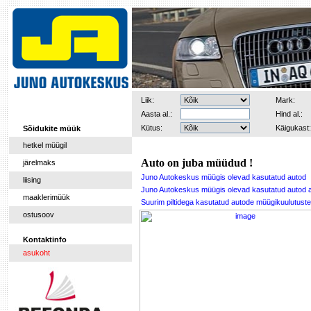
Liik:
Mark:
Aasta al.:
Hind al.:
Kütus:
Käigukast:
Sõidukite müük
hetkel müügil
Auto on juba müüdud !
järelmaks
Juno Autokeskus müügis olevad kasutatud autod
liising
Juno Autokeskus müügis olevad kasutatud autod 
maaklerimüük
Suurim piltidega kasutatud autode müügikuulutu
ostusoov
Kontaktinfo
asukoht