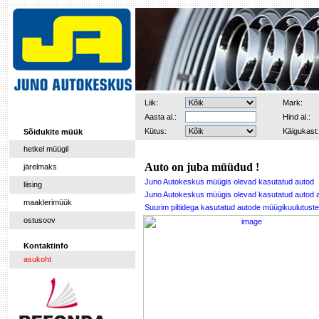
Liik:
Mark:
Aasta al.:
Hind al.:
Kütus:
Käigukast:
Sõidukite müük
hetkel müügil
Auto on juba müüdud !
järelmaks
Juno Autokeskus müügis olevad kasutatud autod
liising
Juno Autokeskus müügis olevad kasutatud autod 
maaklerimüük
Suurim piltidega kasutatud autode müügikuulutu
ostusoov
Kontaktinfo
asukoht