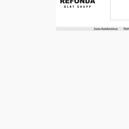
Juno Autokeskus
Reh