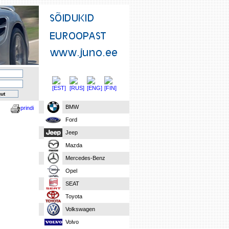
BMW
prindi
Ford
Jeep
Mazda
Mercedes-Benz
Opel
SEAT
Toyota
Volkswagen
Volvo