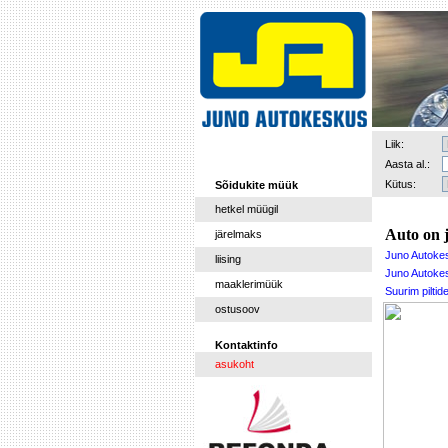
Liik:
Aasta al.:
Kütus:
Sõidukite müük
hetkel müügil
Auto on 
järelmaks
Juno Autoke
liising
Juno Autokes
maaklerimüük
Suurim pilti
ostusoov
Kontaktinfo
asukoht