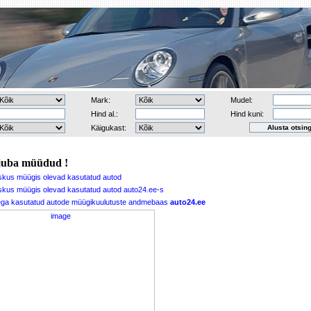
Mark:
Mudel:
Hind al.:
Hind kuni:
Käigukast:
juba müüdud !
skus müügis olevad kasutatud autod
kus müügis olevad kasutatud autod auto24.ee-s
dega kasutatud autode müügikuulutuste andmebaas
auto24.ee