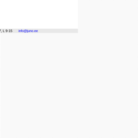
, L 9-15
info@juno.ee