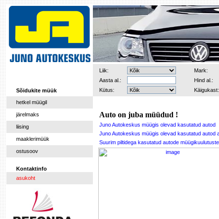
Liik:
Mark:
Aasta al.:
Hind al.:
Kütus:
Käigukast:
Sõidukite müük
hetkel müügil
Auto on juba müüdud !
järelmaks
Juno Autokeskus müügis olevad kasutatud autod
liising
Juno Autokeskus müügis olevad kasutatud autod 
maaklerimüük
Suurim piltidega kasutatud autode müügikuulutu
ostusoov
Kontaktinfo
asukoht