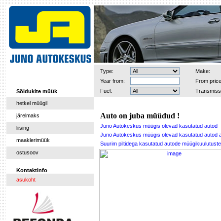
Type:
Make:
Year from:
From price
Fuel:
Transmiss
Sõidukite müük
hetkel müügil
Auto on juba müüdud !
järelmaks
Juno Autokeskus müügis olevad kasutatud autod
liising
Juno Autokeskus müügis olevad kasutatud autod 
maaklerimüük
Suurim piltidega kasutatud autode müügikuulutu
ostusoov
Kontaktinfo
asukoht