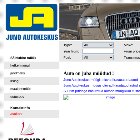
Type:
Make:
Year from:
From price
Fuel:
Transmiss
Sõidukite müük
hetkel müügil
Auto on juba müüdud !
järelmaks
Juno Autokeskus müügis olevad kasutatud autod
liising
Juno Autokeskus müügis olevad kasutatud autod 
maaklerimüük
Suurim piltidega kasutatud autode müügikuulutu
ostusoov
Kontaktinfo
asukoht