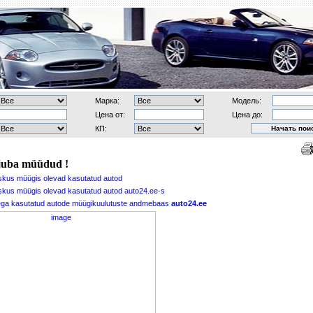
Марка:
Модель:
Цена от:
Цена до:
КП:
juba müüdud !
skus müügis olevad kasutatud autod
kus müügis olevad kasutatud autod auto24.ee-s
dega kasutatud autode müügikuulutuste andmebaas
auto24.ee