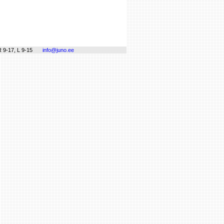
 9-17, L 9-15
info@juno.ee