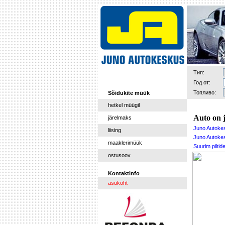
Тип:
Год от:
Топливо:
Sõidukite müük
hetkel müügil
Auto on 
järelmaks
Juno Autoke
liising
Juno Autokes
maaklerimüük
Suurim pilti
ostusoov
Kontaktinfo
asukoht