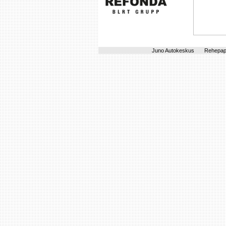
Juno Autokeskus
Rehepapi