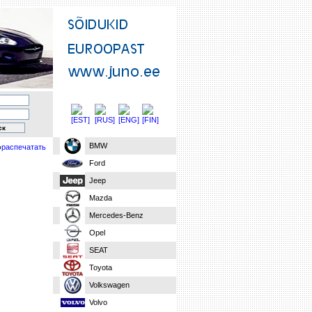
BMW
распечатать
Ford
Jeep
Mazda
Mercedes-Benz
Opel
SEAT
Toyota
Volkswagen
Volvo