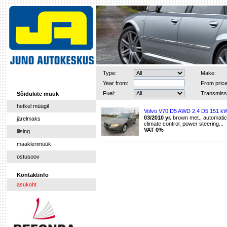
Type:
Make:
Year from:
From price
Fuel:
Transmiss
Sõidukite müük
hetkel müügil
Volvo V70 D5 AWD 2.4 D5 151 k
03/2010 yr.
brown met., automatic,
järelmaks
climate control, power steering...
VAT 0%
liising
maaklerimüük
ostusoov
Kontaktinfo
asukoht